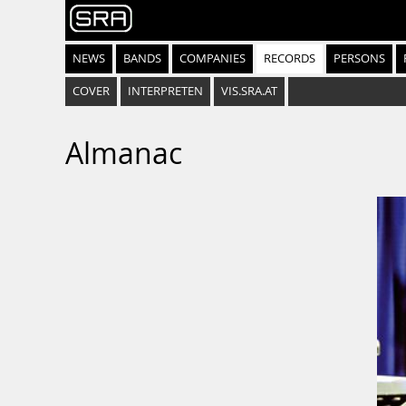
NEWS
BANDS
COMPANIES
RECORDS
PERSONS
COVER
INTERPRETEN
VIS.SRA.AT
Almanac