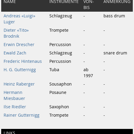
NAME
INSTRUMENTE
VON-
ANMERKUNG
BIS
Andreas «Luigi»
Schlagzeug
-
bass drum
Luger
Dieter «Tito»
Trompete
-
-
Brodnik
Erwin Drescher
Percussion
-
-
Ewald Zach
Schlagzeug
-
snare drum
Frederic Hintenaus
Percussion
-
-
H. G. Gutternigg
Tuba
ab
-
1997
Heinz Raberger
Sousaphon
-
-
Hermann
Posaune
-
-
Miesbauer
Ilse Riedler
Saxophon
-
-
Rainer Gutternigg
Trompete
-
-
LINKS