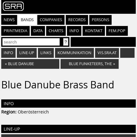
NEWS
BANDS
COMPANIES
RECORDS
PERSONS
PRINTMEDIA
DATA
CHARTS
INFO
KONTAKT
FEM.POP
INFO
LINE-UP
LINKS
KOMMUNIKATION
VIS.SRA.AT
«
BLUE DANUBE
BLUE FUNKETEERS, THE
»
Blue Danube Brass Band
INFO
Region:
Oberösterreich
LINE-UP