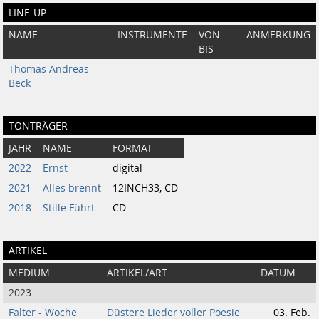
LINE-UP
NAME
INSTRUMENTE
VON-
ANMERKUNG
BIS
Thomas Andreas
-
-
Beck
TONTRÄGER
JAHR
NAME
FORMAT
2022
Ernst
digital
2021
Alles brennt
12INCH33, CD
2018
Stille Führt
CD
ARTIKEL
MEDIUM
ARTIKEL/ART
DATUM
2023
Falter - Woche
Düstere Lieder voller Poesie
03. Feb.