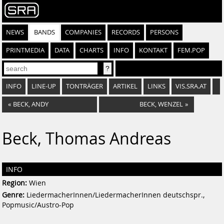
NEWS
BANDS
COMPANIES
RECORDS
PERSONS
PRINTMEDIA
DATA
CHARTS
INFO
KONTAKT
FEM.POP
INFO
LINE-UP
TONTRÄGER
ARTIKEL
LINKS
VIS.SRA.AT
«
BECK, ANDY
BECK, WENZEL
»
Beck, Thomas Andreas
INFO
Region:
Wien
Genre:
LiedermacherInnen/LiedermacherInnen deutschspr.,
Popmusic/Austro-Pop