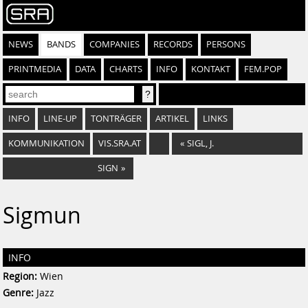
NEWS
BANDS
COMPANIES
RECORDS
PERSONS
PRINTMEDIA
DATA
CHARTS
INFO
KONTAKT
FEM.POP
INFO
LINE-UP
TONTRÄGER
ARTIKEL
LINKS
KOMMUNIKATION
VIS.SRA.AT
«
SIGL, J.
SIGN
»
Sigmun
INFO
Region:
Wien
Genre:
Jazz