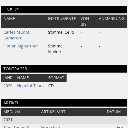
LINE-UP
NAME
INSTRUMENTE
VON-
ANMERKUNG
BIS
Carles Muñoz
Stimme, Cello
-
-
Camarero
Florian Sighartner
Stimme,
-
-
Violine
TONTRÄGER
JAHR
NAME
FORMAT
2020
Hopeful Tears
CD
ARTIKEL
MEDIUM
ARTIKEL/ART
DATUM
2021
Film, Sound &
Made in A.
Apr.