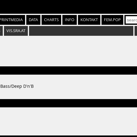
PRINTMEDIA
DATA
CHARTS
INFO
KONTAKT
FEM.POP
S
VIS.SRA.AT
 Bass/Deep D'n'B