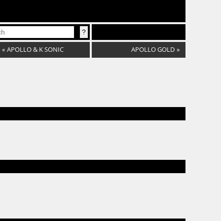
«
APOLLO & K SONIC
APOLLO GOLD
»