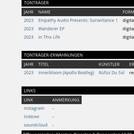
TONTRÄGER
JAHR
NAME
FORM
2023
Empathy Audio Presents: Surveillance 1
digita
2023
Wanderer EP
digita
2023
In This Life
digita
TONTRÄGER-ERWÄHNUNGEN
JAHR
TITEL
KÜNSTLER
E
2023
Innerbloom (Apollo Bootleg)
Rüfüs Du Sol
re
LINKS
LINK
ANMERKUNG
instagram
-
linktree
-
soundcloud
-