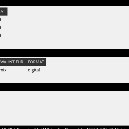
AT
l
l
l
RWÄHNT FÜR
FORMAT
mix
digital