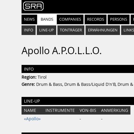
NEWS
BANDS
COMPANIES
RECORDS
PERSONS
INFO
LINE-UP
TONTRÄGER
ERWÄHNUNGEN
LINK
Apollo A.P.O.L.L.O.
INFO
Region:
Tirol
Genre:
Drum & Bass, Drum & Bass/Liquid D'n'B, Drum &
LINE-UP
NAME
INSTRUMENTE
VON-BIS
ANMERKUNG
«Apollo»
-
-