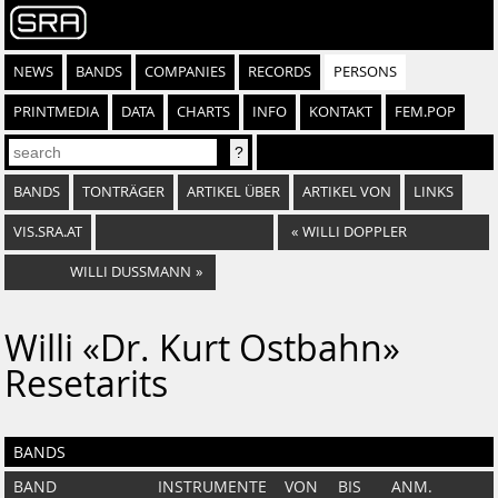
NEWS
BANDS
COMPANIES
RECORDS
PERSONS
PRINTMEDIA
DATA
CHARTS
INFO
KONTAKT
FEM.POP
BANDS
TONTRÄGER
ARTIKEL ÜBER
ARTIKEL VON
LINKS
VIS.SRA.AT
«
WILLI DOPPLER
WILLI DUSSMANN
»
Willi «Dr. Kurt Ostbahn»
Resetarits
BANDS
BAND
INSTRUMENTE
VON
BIS
ANM.