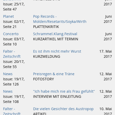
Issue: 25/17,
2017
Seite 47
Planet
Pop Records -
Juni
Issue: 02/17,
Molden/Resetarits/Soyka/Wirth
2017
Seite 21
PLATTENKRITIK
Concerto
Schrammel.Klang.Festival
Juni
Issue: 03/17,
KURZARTIKEL MIT TERMIN
2017
Seite 10
Falter -
Es ist ihm nicht mehr Wurst
17. Mai
Zeitschrift
KURZMELDUNG
2017
Issue: 20/17,
Seite 55
News
Preisregen & eine Träne
12. Mai
Issue: 19/17,
FOTOSTORY
2017
Seite 126
News
"Ich habe mich nie als Frau gefühlt"
12. Mai
Issue: 19/17,
INTERVIEW MIT EINLEITUNG
2017
Seite 108
Falter -
Die vielen Gesichter des Austropop
10. Mai
Zeitschrift
ARTIKEL
2017