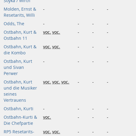
Soyka / Wirth
Molden, Ernst &
-
-
-
-
Resetarits, Willi
Odds, The
-
-
-
-
Ostbahn, Kurt &
voc.
voc.
-
-
-
Ostbahn 11
Ostbahn, Kurt &
voc.
voc.
-
-
-
die Kombo
Ostbahn, Kurt
-
-
-
-
und Sivan
Perwer
Ostbahn, Kurt
voc.
voc.
voc.
-
-
-
und die Musiker
seines
Vertrauens
Ostbahn, Kurti
-
-
-
-
Ostbahn-Kurti &
voc.
-
-
-
Die Chefpartie
RP5 Resetarits-
voc.
voc.
-
-
-