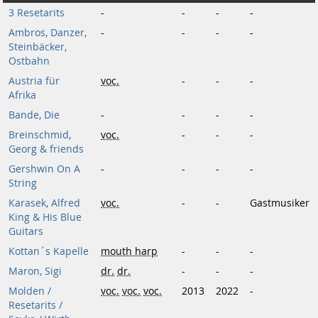
3 Resetarits
-
-
-
-
Ambros, Danzer,
-
-
-
-
Steinbäcker,
Ostbahn
Austria für
voc.
-
-
-
Afrika
Bande, Die
-
-
-
-
Breinschmid,
voc.
-
-
-
Georg & friends
Gershwin On A
-
-
-
-
String
Karasek, Alfred
voc.
-
-
Gastmusiker
King & His Blue
Guitars
Kottan´s Kapelle
mouth harp
-
-
-
Maron, Sigi
dr.
dr.
-
-
-
Molden /
voc.
voc.
voc.
2013
2022
-
Resetarits /