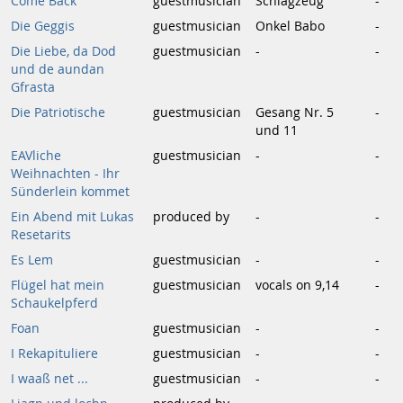
Come Back
guestmusician
Schlagzeug
-
Die Geggis
guestmusician
Onkel Babo
-
Die Liebe, da Dod
guestmusician
-
-
und de aundan
Gfrasta
Die Patriotische
guestmusician
Gesang Nr. 5
-
und 11
EAVliche
guestmusician
-
-
Weihnachten - Ihr
Sünderlein kommet
Ein Abend mit Lukas
produced by
-
-
Resetarits
Es Lem
guestmusician
-
-
Flügel hat mein
guestmusician
vocals on 9,14
-
Schaukelpferd
Foan
guestmusician
-
-
I Rekapituliere
guestmusician
-
-
I waaß net ...
guestmusician
-
-