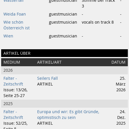
Wasserfall
guestmusician
Stimme bei Track
-
3
Weida Foan
guestmusician
-
-
Wie schön
guestmusician
vocals on track 8
-
Österreich ist
Wien
guestmusician
-
-
ARTIKEL ÜBER
MEDIUM
ARTIKEL/ART
DATUM
2026
Falter -
Seilers Fall
25.
Zeitschrift
ARTIKEL
März
Issue: 13/26,
2026
Seite 25-27
2025
Falter -
Europa und wir: Es gibt Gründe,
24.
Zeitschrift
optimistisch zu sein
Dez.
Issue: 52/25,
ARTIKEL
2025