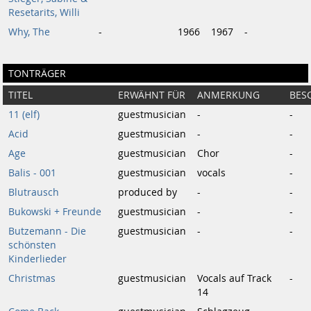
Resetarits, Willi
Why, The
-
1966
1967
-
TONTRÄGER
TITEL
ERWÄHNT FÜR
ANMERKUNG
BES
11 (elf)
guestmusician
-
-
Acid
guestmusician
-
-
Age
guestmusician
Chor
-
Balis - 001
guestmusician
vocals
-
Blutrausch
produced by
-
-
Bukowski + Freunde
guestmusician
-
-
Butzemann - Die
guestmusician
-
-
schönsten
Kinderlieder
Christmas
guestmusician
Vocals auf Track
-
14