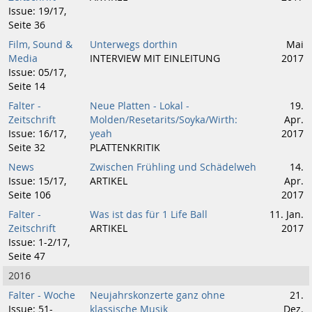
Issue: 19/17,
Seite 36
Film, Sound &
Unterwegs dorthin
Mai
Media
INTERVIEW MIT EINLEITUNG
2017
Issue: 05/17,
Seite 14
Falter -
Neue Platten - Lokal -
19.
Zeitschrift
Molden/Resetarits/Soyka/Wirth:
Apr.
Issue: 16/17,
yeah
2017
Seite 32
PLATTENKRITIK
News
Zwischen Frühling und Schädelweh
14.
Issue: 15/17,
ARTIKEL
Apr.
Seite 106
2017
Falter -
Was ist das für 1 Life Ball
11. Jan.
Zeitschrift
ARTIKEL
2017
Issue: 1-2/17,
Seite 47
2016
Falter - Woche
Neujahrskonzerte ganz ohne
21.
Issue: 51-
klassische Musik
Dez.