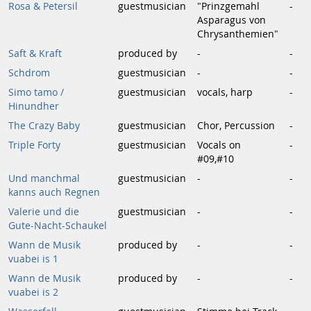
Rosa & Petersil
guestmusician
"Prinzgemahl
-
Asparagus von
Chrysanthemien"
Saft & Kraft
produced by
-
-
Schdrom
guestmusician
-
-
Simo tamo /
guestmusician
vocals, harp
-
Hinundher
The Crazy Baby
guestmusician
Chor, Percussion
-
Triple Forty
guestmusician
Vocals on
-
#09,#10
Und manchmal
guestmusician
-
-
kanns auch Regnen
Valerie und die
guestmusician
-
-
Gute-Nacht-Schaukel
Wann de Musik
produced by
-
-
vuabei is 1
Wann de Musik
produced by
-
-
vuabei is 2