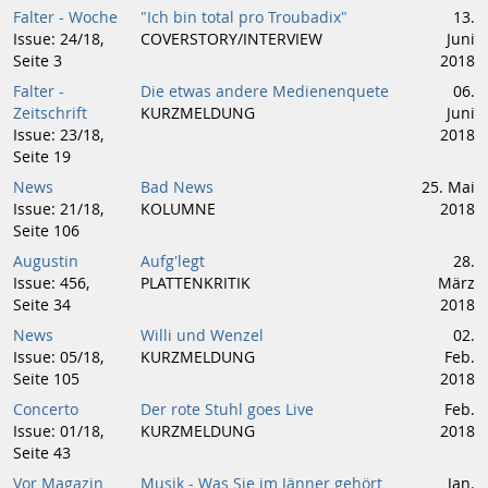
Falter - Woche
"Ich bin total pro Troubadix"
13.
Issue: 24/18,
COVERSTORY/INTERVIEW
Juni
Seite 3
2018
Falter -
Die etwas andere Medienenquete
06.
Zeitschrift
KURZMELDUNG
Juni
Issue: 23/18,
2018
Seite 19
News
Bad News
25. Mai
Issue: 21/18,
KOLUMNE
2018
Seite 106
Augustin
Aufg'legt
28.
Issue: 456,
PLATTENKRITIK
März
Seite 34
2018
News
Willi und Wenzel
02.
Issue: 05/18,
KURZMELDUNG
Feb.
Seite 105
2018
Concerto
Der rote Stuhl goes Live
Feb.
Issue: 01/18,
KURZMELDUNG
2018
Seite 43
Vor Magazin
Musik - Was Sie im Jänner gehört
Jan.