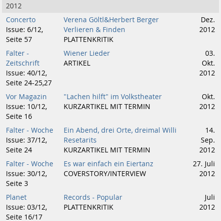
2012
Concerto
Verena Göltl&Herbert Berger
Dez.
Issue: 6/12,
Verlieren & Finden
2012
Seite 57
PLATTENKRITIK
Falter -
Wiener Lieder
03.
Zeitschrift
ARTIKEL
Okt.
Issue: 40/12,
2012
Seite 24-25,27
Vor Magazin
"Lachen hilft" im Volkstheater
Okt.
Issue: 10/12,
KURZARTIKEL MIT TERMIN
2012
Seite 16
Falter - Woche
Ein Abend, drei Orte, dreimal Willi
14.
Issue: 37/12,
Resetarits
Sep.
Seite 24
KURZARTIKEL MIT TERMIN
2012
Falter - Woche
Es war einfach ein Eiertanz
27. Juli
Issue: 30/12,
COVERSTORY/INTERVIEW
2012
Seite 3
Planet
Records - Popular
Juli
Issue: 03/12,
PLATTENKRITIK
2012
Seite 16/17