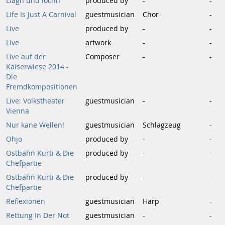
Liagn und lochn
produced by
-
-
Life Is Just A Carnival
guestmusician
Chor
-
Live
produced by
-
-
Live
artwork
-
-
Live auf der
Composer
-
-
Kaiserwiese 2014 -
Die
Fremdkompositionen
Live: Volkstheater
guestmusician
-
-
Vienna
Nur kane Wellen!
guestmusician
Schlagzeug
-
Ohjo
produced by
-
-
Ostbahn Kurti & Die
produced by
-
-
Chefpartie
Ostbahn Kurti & Die
produced by
-
-
Chefpartie
Reflexionen
guestmusician
Harp
-
Rettung In Der Not
guestmusician
-
-