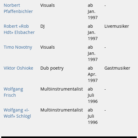
Norbert
Visuals
ab
-
Pfaffenbichler
Jan.
1997
Robert «Rob
DJ
ab
Livemusiker
Hdt» Elsbacher
Jan.
1997
Timo Novotny
Visuals
ab
-
Jan.
1997
Viktor Oshioke
Dub poetry
ab
Gastmusiker
Apr.
1997
Wolfgang
Multiinstrumentalist
ab
-
Frisch
Juli
1996
Wolfgang «I-
Multiinstrumentalist
ab
-
Wolf» Schlögl
Juli
1996