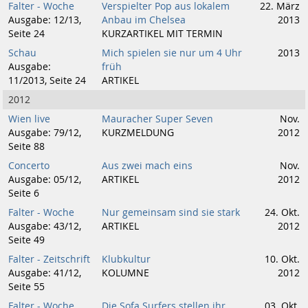
Falter - Woche
Verspielter Pop aus lokalem
22. März
Ausgabe: 12/13,
Anbau im Chelsea
2013
Seite 24
KURZARTIKEL MIT TERMIN
Schau
Mich spielen sie nur um 4 Uhr
2013
Ausgabe:
früh
11/2013, Seite 24
ARTIKEL
2012
Wien live
Mauracher Super Seven
Nov.
Ausgabe: 79/12,
KURZMELDUNG
2012
Seite 88
Concerto
Aus zwei mach eins
Nov.
Ausgabe: 05/12,
ARTIKEL
2012
Seite 6
Falter - Woche
Nur gemeinsam sind sie stark
24. Okt.
Ausgabe: 43/12,
ARTIKEL
2012
Seite 49
Falter - Zeitschrift
Klubkultur
10. Okt.
Ausgabe: 41/12,
KOLUMNE
2012
Seite 55
Falter - Woche
Die Sofa Surfers stellen ihr
03. Okt.