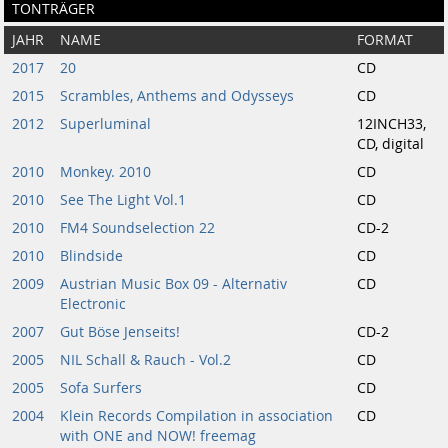
TONTRÄGER
JAHR
NAME
FORMAT
2017
20
CD
2015
Scrambles, Anthems and Odysseys
CD
2012
Superluminal
12INCH33,
CD, digital
2010
Monkey. 2010
CD
2010
See The Light Vol.1
CD
2010
FM4 Soundselection 22
CD-2
2010
Blindside
CD
2009
Austrian Music Box 09 - Alternativ
CD
Electronic
2007
Gut Böse Jenseits!
CD-2
2005
NIL Schall & Rauch - Vol.2
CD
2005
Sofa Surfers
CD
2004
Klein Records Compilation in association
CD
with ONE and NOW! freemag