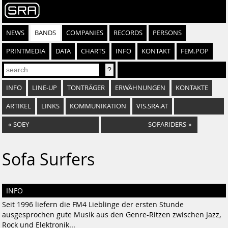
NEWS
BANDS
COMPANIES
RECORDS
PERSONS
PRINTMEDIA
DATA
CHARTS
INFO
KONTAKT
FEM.POP
INFO
LINE-UP
TONTRÄGER
ERWÄHNUNGEN
KONTAKTE
ARTIKEL
LINKS
KOMMUNIKATION
VIS.SRA.AT
«
SOEY
SOFARIDERS
»
Sofa Surfers
INFO
Seit 1996 liefern die FM4 Lieblinge der ersten Stunde
ausgesprochen gute Musik aus den Genre-Ritzen zwischen Jazz,
Rock und Elektronik...