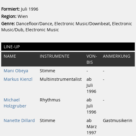
Formiert:
Juli 1996
Region:
Wien
Genre:
Dancefloor/Dance, Electronic Music/Downbeat, Electronic
Music/Dub, Electronic Music
LINE-UP
NAME
INSTRUMENTE
VON-
ANMERKUNG
BIS
Mani Obeya
Stimme
-
-
Markus Kienzl
Multiinstrumentalist
ab
-
Juli
1996
Michael
Rhythmus
ab
-
Holzgruber
Juli
1996
Nanette Dillard
Stimme
ab
Gastmusikerin
März
1997