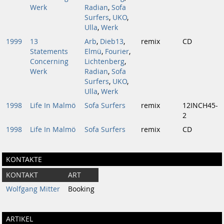
Werk
Radian
,
Sofa
Surfers
,
UKO
,
Ulla
,
Werk
1999
13
Arb
,
Dieb13
,
remix
CD
Statements
Elmü
,
Fourier
,
Concerning
Lichtenberg
,
Werk
Radian
,
Sofa
Surfers
,
UKO
,
Ulla
,
Werk
1998
Life In Malmö
Sofa Surfers
remix
12INCH45-
2
1998
Life In Malmö
Sofa Surfers
remix
CD
KONTAKTE
KONTAKT
ART
Wolfgang Mitter
Booking
ARTIKEL