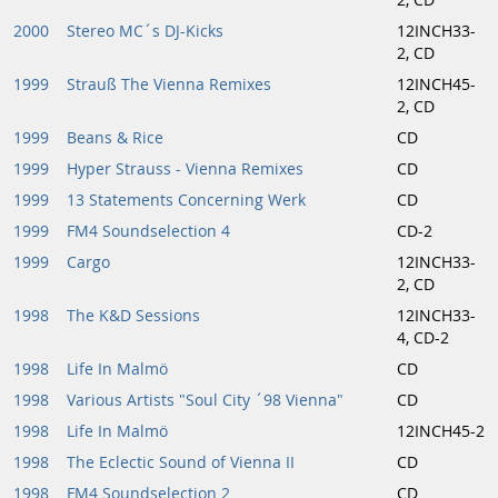
2, CD
2000
Stereo MC´s DJ-Kicks
12INCH33-
2, CD
1999
Strauß The Vienna Remixes
12INCH45-
2, CD
1999
Beans & Rice
CD
1999
Hyper Strauss - Vienna Remixes
CD
1999
13 Statements Concerning Werk
CD
1999
FM4 Soundselection 4
CD-2
1999
Cargo
12INCH33-
2, CD
1998
The K&D Sessions
12INCH33-
4, CD-2
1998
Life In Malmö
CD
1998
Various Artists "Soul City ´98 Vienna"
CD
1998
Life In Malmö
12INCH45-2
1998
The Eclectic Sound of Vienna II
CD
1998
FM4 Soundselection 2
CD