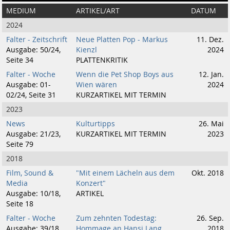
MEDIUM
ARTIKEL/ART
DATUM
2024
Falter - Zeitschrift
Neue Platten Pop - Markus
11. Dez.
Ausgabe: 50/24,
Kienzl
2024
Seite 34
PLATTENKRITIK
Falter - Woche
Wenn die Pet Shop Boys aus
12. Jan.
Ausgabe: 01-
Wien wären
2024
02/24, Seite 31
KURZARTIKEL MIT TERMIN
2023
News
Kulturtipps
26. Mai
Ausgabe: 21/23,
KURZARTIKEL MIT TERMIN
2023
Seite 79
2018
Film, Sound &
"Mit einem Lächeln aus dem
Okt. 2018
Media
Konzert"
Ausgabe: 10/18,
ARTIKEL
Seite 18
Falter - Woche
Zum zehnten Todestag:
26. Sep.
Ausgabe: 39/18,
Hommage an Hansi Lang
2018